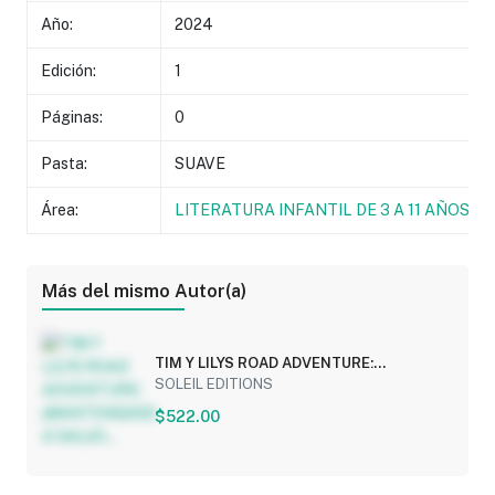
Año:
2024
Edición:
1
Páginas:
0
Pasta:
SUAVE
Área:
LITERATURA INFANTIL DE 3 A 11 AÑOS
Más del mismo Autor(a)
TIM Y LILYS ROAD ADVENTURE:
¡MANTENGASE A SALVO...
SOLEIL EDITIONS
$522.00