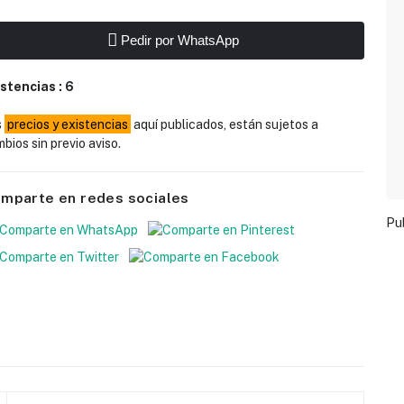
Pedir por WhatsApp
istencias :
6
s
precios y existencias
aquí publicados, están sujetos a
bios sin previo aviso.
mparte en redes sociales
Pu