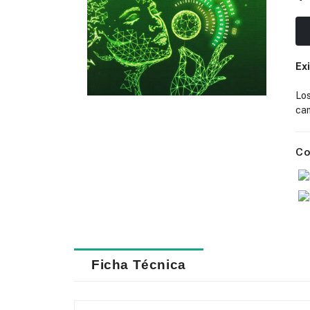
Ex
Lo
cam
Co
Ficha Técnica