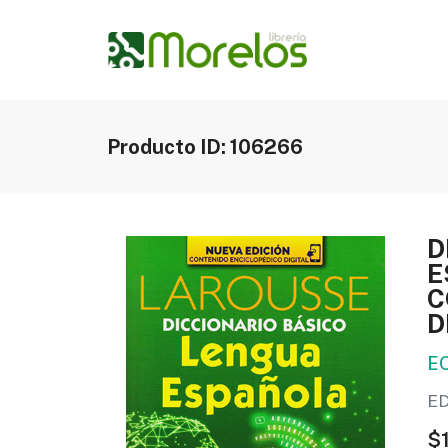
Producto ID: 106266
D
E
C
D
E
E
$