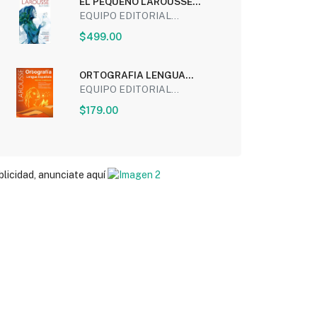
EL PEQUEÑO LAROUSSE
ILUSTRADO
EQUIPO EDITORIAL...
$499.00
ORTOGRAFIA LENGUA
ESPAÑOLA: REGLAS Y
EQUIPO EDITORIAL...
EJERCICIOS
$179.00
blicidad, anunciate aquí