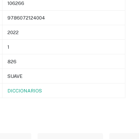
106266
9786072124004
2022
1
826
SUAVE
DICCIONARIOS