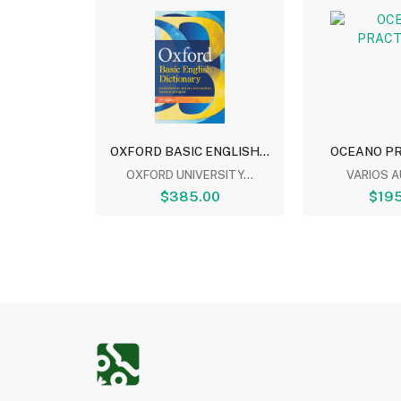
PAÑOL -...
OXFORD BASIC ENGLISH...
OCEANO PRA
STER INC
OXFORD UNIVERSITY...
VARIOS 
00
$385.00
$195