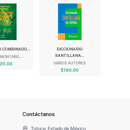
O COMBINADO...
DICCIONARIO
DICCION
SANTILLANA...
 MONTAÑO...
95.00
VARIOS AUTORES
ANTO
$190.00
Contáctanos
Toluca, Estado de México