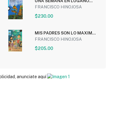
UNA SEMANA EN LUGANO
(SERIE AZUL)
FRANCISCO HINOJOSA
$230.00
MIS PADRES SON LO MAXIMO
(SERIE AZUL) (INCLUYE...
FRANCISCO HINOJOSA
$205.00
blicidad, anunciate aquí