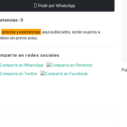
Pedir por WhatsApp
istencias :
0
s
precios y existencias
aquí publicados, están sujetos a
bios sin previo aviso.
mparte en redes sociales
Pu