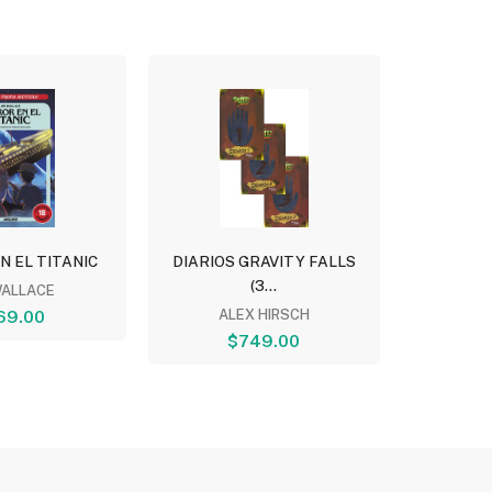
N EL TITANIC
DIARIOS GRAVITY FALLS
QUERIDO
(3...
WALLACE
JORDI 
69.00
ALEX HIRSCH
$749.00