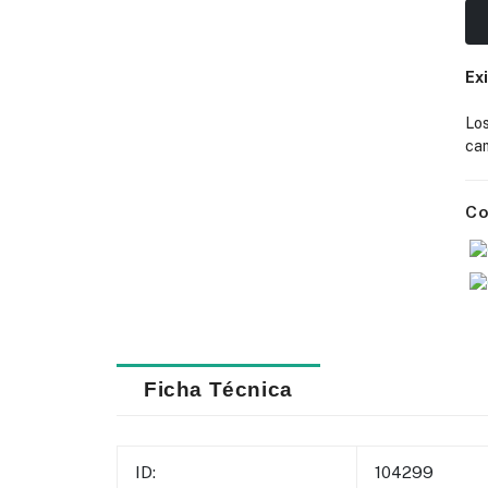
Ex
Lo
cam
Co
Ficha Técnica
ID:
104299