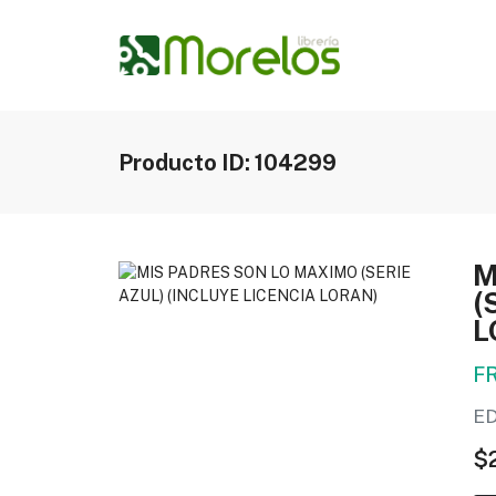
Producto ID: 104299
M
(
L
F
ED
$