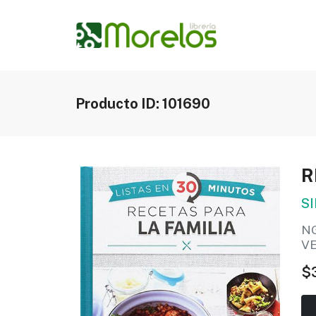
Producto ID: 101690
R
S
N
V
$