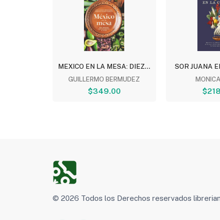
 PULQUE
MEXICO EN LA MESA: DIEZ...
SOR JUANA E
ONA...
GUILLERMO BERMUDEZ
MONICA
.00
$349.00
$218
© 2026 Todos los Derechos reservados libreri