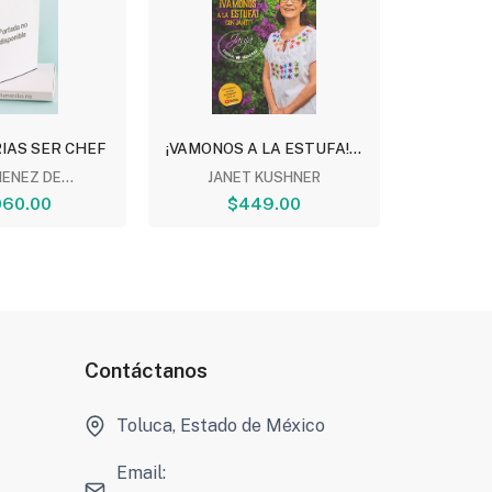
IAS SER CHEF
¡VAMONOS A LA ESTUFA!...
SOR JUAN
MENEZ DE...
JANET KUSHNER
MO
060.00
$449.00
$
Contáctanos
Toluca, Estado de México
Email: