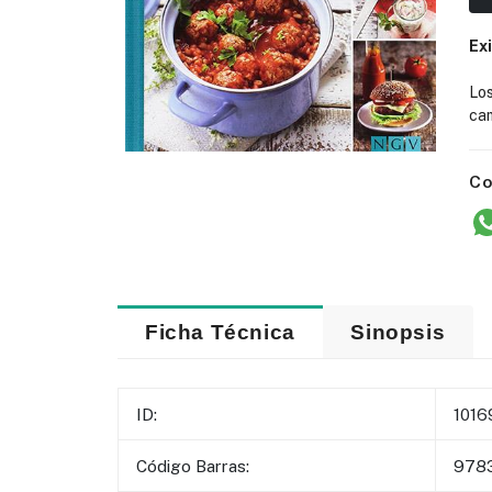
Ex
Lo
cam
Co
Ficha Técnica
Sinopsis
ID:
1016
Código Barras:
978