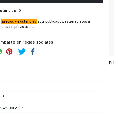
istencias :
0
s
precios y existencias
aquí publicados, están sujetos a
bios sin previo aviso.
mparte en redes sociales
Pu
90
3625006527