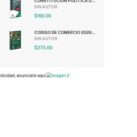
CONSTITUCION POLITICA DE
LOS ESTADOS UNIDOS...
SIN AUTOR
$160.00
CODIGO DE COMERCIO 2026
(ECONOMICO)
SIN AUTOR
$275.00
blicidad, anunciate aquí