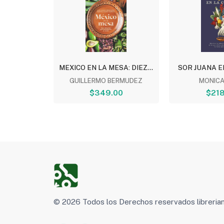
 PULQUE
MEXICO EN LA MESA: DIEZ...
SOR JUANA E
ONA...
GUILLERMO BERMUDEZ
MONICA
.00
$349.00
$218
© 2026 Todos los Derechos reservados libreri