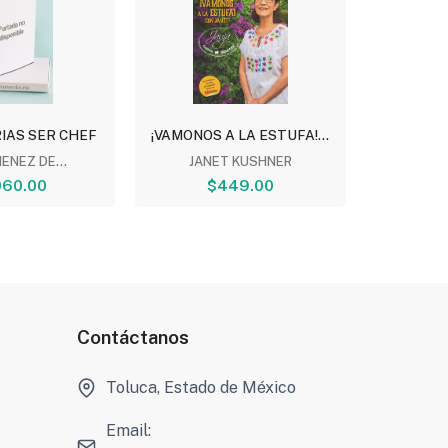
IAS SER CHEF
¡VAMONOS A LA ESTUFA!...
SOR JUAN
MENEZ DE...
JANET KUSHNER
MO
060.00
$449.00
$
Contáctanos
Toluca, Estado de México
Email: