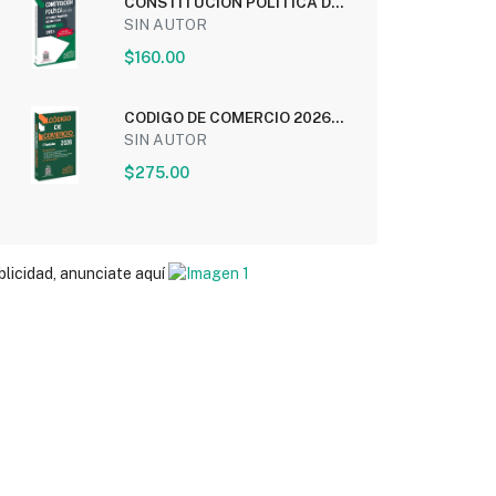
CONSTITUCION POLITICA DE
LOS ESTADOS UNIDOS...
SIN AUTOR
$160.00
CODIGO DE COMERCIO 2026
(ECONOMICO)
SIN AUTOR
$275.00
blicidad, anunciate aquí