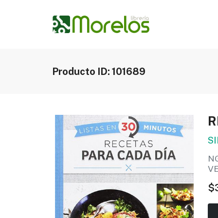
Producto ID: 101689
R
S
N
V
$