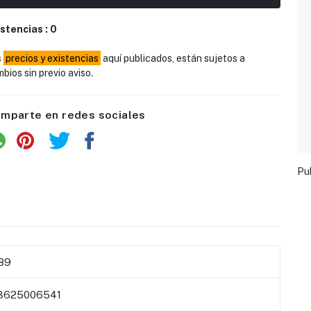
istencias :
0
s
precios y existencias
aquí publicados, están sujetos a
bios sin previo aviso.
mparte en redes sociales
Pu
89
3625006541