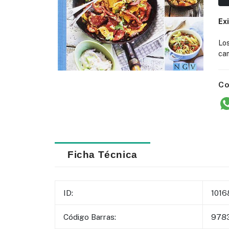
Ex
Lo
cam
Co
Ficha Técnica
ID:
1016
Código Barras:
978