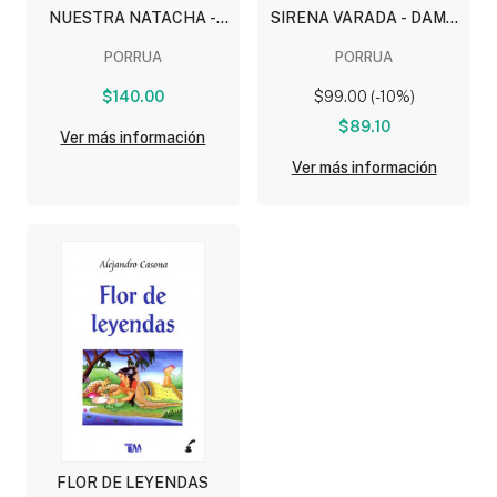
NUESTRA NATACHA -
SIRENA VARADA - DAMA
PROHIBIDO SUIDICARSE
DEL ALBA - BARCA SIN
PORRUA
PORRUA
EN PRIMAVERA - LOS
PESCADOR
ARBOLES MUEREN DE
$140.00
$99.00 (-10%)
PIE
$89.10
Ver más información
Ver más información
FLOR DE LEYENDAS