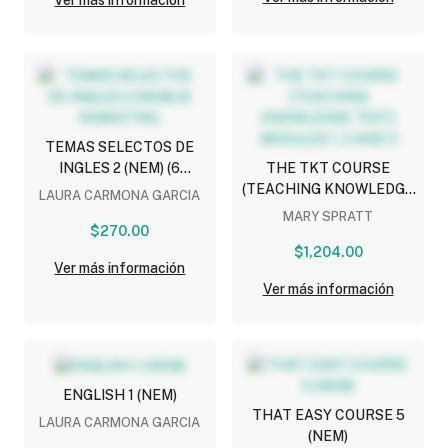
Ver más información
TEMAS SELECTOS DE
INGLES 2 (NEM) (6
THE TKT COURSE
SEMESTRE)
(TEACHING KNOWLEDGE
LAURA CARMONA GARCIA
TEST) MODULES 1, 2 AND
MARY SPRATT
$270.00
3
$1,204.00
Ver más información
Ver más información
ENGLISH 1 (NEM)
THAT EASY COURSE 5
LAURA CARMONA GARCIA
(NEM)