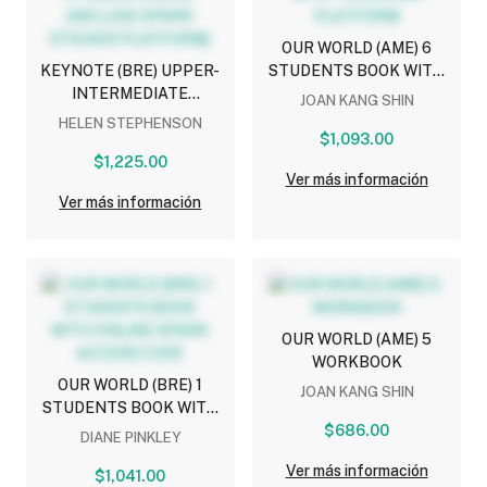
OUR WORLD (AME) 6
KEYNOTE (BRE) UPPER-
STUDENTS BOOK WITH
INTERMEDIATE
THE SPARK PLATFORM
JOAN KANG SHIN
STUDENTS BOOK
HELEN STEPHENSON
(INCLUDE SPARK
$1,093.00
STICKER PLATFORM)
$1,225.00
Ver más información
Ver más información
OUR WORLD (AME) 5
WORKBOOK
OUR WORLD (BRE) 1
JOAN KANG SHIN
STUDENTS BOOK WITH
ONLINE SPARK ACCESS
$686.00
DIANE PINKLEY
CODE
Ver más información
$1,041.00