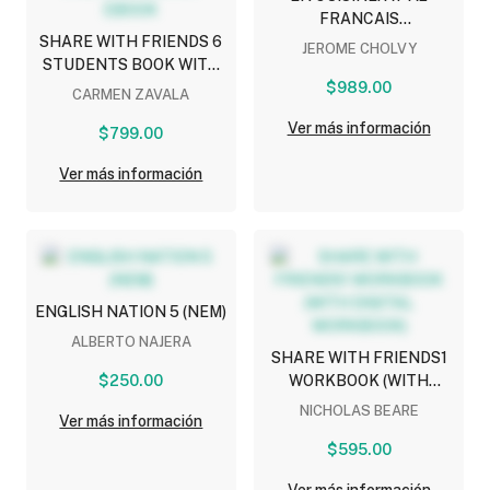
FRANCAIS
SHARE WITH FRIENDS 6
PROFESSIONNEL
JEROME CHOLVY
STUDENTS BOOK WITH
(INCLUDE QR AUDIO)
NAVIO APP + DSB +
$989.00
CARMEN ZAVALA
SHAREBOOK AND
Ver más información
SHAREBOOK EBOOK
$799.00
Ver más información
ENGLISH NATION 5 (NEM)
ALBERTO NAJERA
SHARE WITH FRIENDS1
$250.00
WORKBOOK (WITH
DIGITAL WORKBOOK)
NICHOLAS BEARE
Ver más información
$595.00