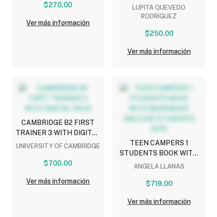
$270.00
LUPITA QUEVEDO
RODRIGUEZ
Ver más información
$250.00
Ver más información
CAMBRIDGE B2 FIRST
TRAINER 3 WITH DIGITAL
PACK
TEEN CAMPERS 1
UNIVERSITY OF CAMBRIDGE
STUDENTS BOOK WITH
$700.00
WORKBOOK (INLCUDE
ANGELA LLANAS
STUDENTS APP)
Ver más información
$719.00
Ver más información