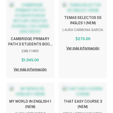
TEMAS SELECTOS DE
INGLES 1 (NEM)
LAURA CARMONA GARCIA
CAMBRIDGE PRIMARY
$270.00
PATH 3 STUDENTS BOOK
Ver más información
WITH MY CREATIVE
EMILY HIRD
JOURNAL CUE CARDS
AND EBOOK
$1,345.00
Ver más información
MY WORLD IN ENGLISH 1
THAT EASY COURSE 3
(NEM)
(NEM)