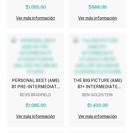
$1,055.00
$688.00
Ver más información
Ver más información
PERSONAL BEST (AME)
THE BIG PICTURE (AME)
B1 PRE-INTERMEDIATE
B1+ INTERMEDIATE
STUDENTS BOOK
STUDENTS BOOK
BESS BRADFIELD
BEN GOLDSTEIN
(INCLUDE RICHMOND
(INCLUDE RICHMOND
$1,095.00
STUDIO)
LEARNING PLATFORM)
$1,420.00
Ver más información
Ver más información