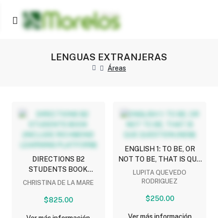
LENGUAS EXTRANJERAS
Áreas
ENGLISH 1: TO BE, OR
DIRECTIONS B2
NOT TO BE, THAT IS QUE
STUDENTS BOOK
QUESTION (NEM)
LUPITA QUEVEDO
(INCLUDE RICHMOND
RODRIGUEZ
CHRISTINA DE LA MARE
LEARNING PLATFORM)
$250.00
$825.00
Ver más información