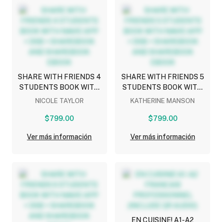
SHARE WITH FRIENDS 4
SHARE WITH FRIENDS 5
STUDENTS BOOK WITH
STUDENTS BOOK WITH
NAVIO APP + DSB +
NAVIO APP + DSB +
NICOLE TAYLOR
KATHERINE MANSON
SHAREBOOK AND
SHAREBOOK AND
SHAREBOOK EBOOK
$799.00
SHAREBOOK EBOOK
$799.00
Ver más información
Ver más información
EN CUISINE! A1-A2