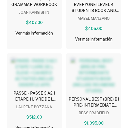
GRAMMAR WORKBOOK
EVERYONE! LEVEL 4
STUDENTS BOOK AND
JOAN KANG SHIN
WORKBOOK
MABEL MANZANO
$407.00
$405.00
Ver más información
Ver más información
PASSE - PASSE 3 A2.1
ETAPE 1 LIVRE DE L
PERSONAL BEST (BRE) B1
ELEVE + CAHIER D
PRE-INTERMEDIATE
LAURENT POZZANA
ACTIVITES (INCLUS
STUDENTS BOOK
BESS BRADFIELD
DIDIERFLE APP)
$512.00
(INCLUDE RICHMOND
$1,095.00
STUDIO)
Ver más información