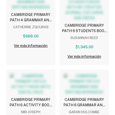
CAMBRIDGE PRIMARY
PATH 4 GRAMMAR AND
WRITING WORKBOOK
CAMBRIDGE PRIMARY
CATHERINE ZGOURAS
PATH 6 STUDENTS BOOK
$688.00
WITH MY CREATIVE
SUSANNAH REED
JOURNAL CUE CARDS
Ver más información
AND EBOOK
$1,345.00
Ver más información
CAMBRIDGE PRIMARY
CAMBRIDGE PRIMARY
PATH 6 ACTIVITY BOOK
PATH 6 GRAMMAR AND
WITH DIGITAL PACK
WRITING WORKBOOK
NIKI JOSEPH
GARAN HOLCOMBE