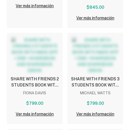
SHAREBOOK AND
Ver más información
SHAREBOOK EBOOK
$845.00
Ver más información
SHARE WITH FRIENDS 2
SHARE WITH FRIENDS 3
STUDENTS BOOK WITH
STUDENTS BOOK WITH
NAVIO APP + DSB +
NAVIO APP + DSB +
FIONA DAVIS
MICHAEL WATTS
SHAREBOOK AND
SHAREBOOK AND
SHAREBOOK EBOOK
$799.00
SHAREBOOK EBOOK
$799.00
Ver más información
Ver más información