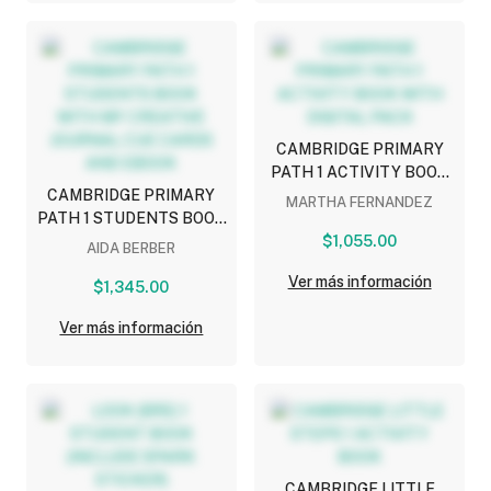
CAMBRIDGE PRIMARY
PATH 1 ACTIVITY BOOK
CAMBRIDGE PRIMARY
WITH DIGITAL PACK
MARTHA FERNANDEZ
PATH 1 STUDENTS BOOK
WITH MY CREATIVE
$1,055.00
AIDA BERBER
JOURNAL CUE CARDS
Ver más información
AND EBOOK
$1,345.00
Ver más información
CAMBRIDGE LITTLE