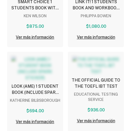
SMART CHOICE 1
LINK IT! 1 STUDENTS
STUDENTS BOOK WITH
BOOK AND WORKBOOK
ONLINE PRACTICE
WITH ONLINE PRACTICE
KEN WILSON
PHILIPPA BOWEN
$875.00
$1,080.00
Ver más información
Ver más información
THE OFFICIAL GUIDE TO
LOOK (AME) 1 STUDENT
THE TOEFL IBT TEST
BOOK (INCLUDE SPARK
EDUCATIONAL TESTING
STICKER)
SERVICE
KATHERINE BILBSBOROUGH
$936.00
$694.00
Ver más información
Ver más información