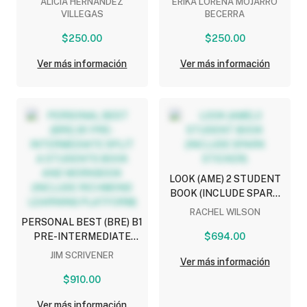
ALICIA HERNANDEZ
ERIKA LORENA MOJARRO
VILLEGAS
BECERRA
$250.00
$250.00
Ver más información
Ver más información
LOOK (AME) 2 STUDENT
BOOK (INCLUDE SPARK
STICKER)
RACHEL WILSON
PERSONAL BEST (BRE) B1
PRE-INTERMEDIATE
$694.00
SPLIT A STUDENTS
JIM SCRIVENER
Ver más información
BOOK AND WORKBOOK
(INCLUDE RICHMOND
$910.00
LEARNING PLATFORM)
Ver más información