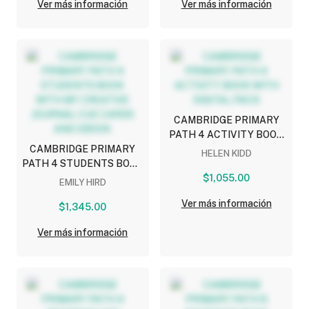
Ver más información
Ver más información
CAMBRIDGE PRIMARY
PATH 4 ACTIVITY BOOK
CAMBRIDGE PRIMARY
WITH DIGITAL PACK
HELEN KIDD
PATH 4 STUDENTS BOOK
WITH MY CREATIVE
$1,055.00
EMILY HIRD
JOURNAL CUE CARDS
Ver más información
AND EBOOK
$1,345.00
Ver más información