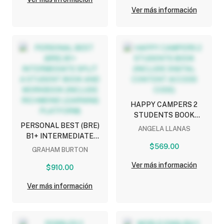
Ver más información
HAPPY CAMPERS 2
STUDENTS BOOK
PERSONAL BEST (BRE)
(INCLUDE DIGITAL
ANGELA LLANAS
B1+ INTERMEDIATE
CONTENT ACCESS CODE)
SPLIT A STUDENT BOOK
$569.00
GRAHAM BURTON
AND WORKBOOK
Ver más información
(INCLUDE RICHMOND
$910.00
LEARNING PLATFORM)
Ver más información