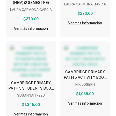
(NEM) (2 SEMESTRE)
LAURA CARMONA GARCIA
LAURA CARMONA GARCIA
$270.00
$270.00
Ver más información
Ver más información
CAMBRIDGE PRIMARY
PATH 5 ACTIVITY BOOK
CAMBRIDGE PRIMARY
WITH DIGITAL PACK
NIKI JOSEPH
PATH 5 STUDENTS BOOK
WITH MY CREATIVE
$1,055.00
SUSANNAH REED
JOURNAL CUE CARDS
Ver más información
AND EBOOK
$1,345.00
Ver más información