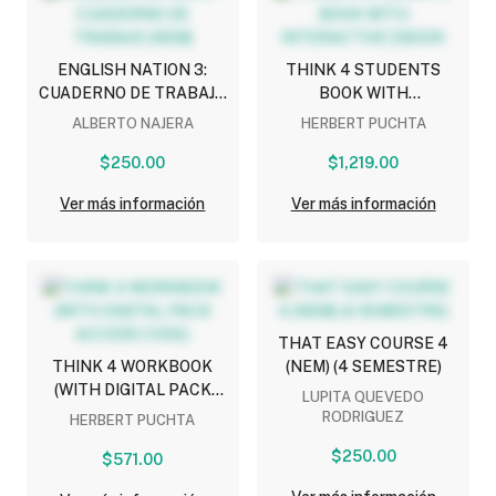
ENGLISH NATION 3:
THINK 4 STUDENTS
CUADERNO DE TRABAJO
BOOK WITH
(NEM)
INTERACTIVE EBOOK
ALBERTO NAJERA
HERBERT PUCHTA
$250.00
$1,219.00
Ver más información
Ver más información
THAT EASY COURSE 4
THINK 4 WORKBOOK
(NEM) (4 SEMESTRE)
(WITH DIGITAL PACK
LUPITA QUEVEDO
ACCESS CODE)
RODRIGUEZ
HERBERT PUCHTA
$250.00
$571.00