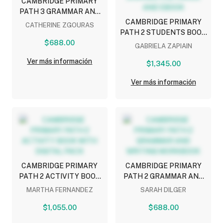
CAMBRIDGE PRIMARY
PATH 3 GRAMMAR AND
WRITING WORKBOOK
CAMBRIDGE PRIMARY
CATHERINE ZGOURAS
PATH 2 STUDENTS BOOK
$688.00
WITH MY CREATIVE
GABRIELA ZAPIAIN
JOURNAL CUE CARDS
Ver más información
AND EBOOK
$1,345.00
Ver más información
CAMBRIDGE PRIMARY
CAMBRIDGE PRIMARY
PATH 2 ACTIVITY BOOK
PATH 2 GRAMMAR AND
WITH DIGITAL PACK
WRITING WORKBOOK
MARTHA FERNANDEZ
SARAH DILGER
$1,055.00
$688.00