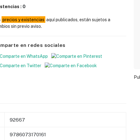
istencias :
0
s
precios y existencias
aquí publicados, están sujetos a
bios sin previo aviso.
mparte en redes sociales
Pu
92667
9786073170161