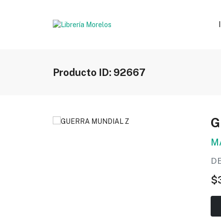
Producto ID: 92667
G
M
D
$