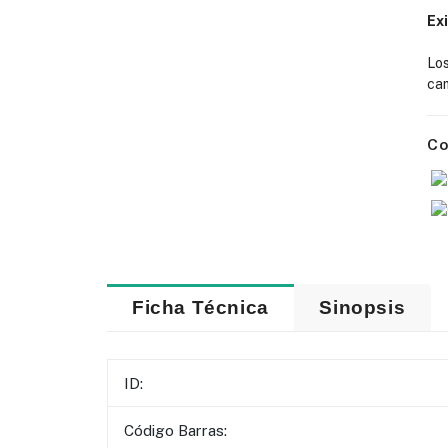
Ex
Lo
cam
Co
Ficha Técnica
Sinopsis
ID:
Código Barras: