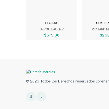
ADENCIA
LEGADO
SOY LE
ABERRY
SERGI LLAUGER
RICHARD 
00
$515.00
$268
© 2026 Todos los Derechos reservados libreri