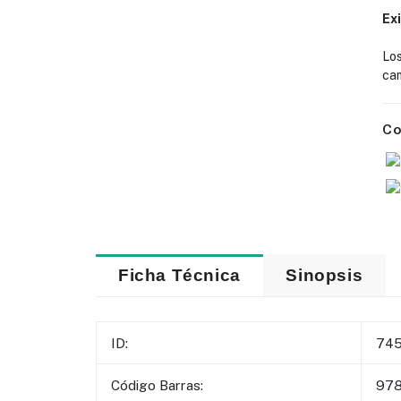
Ex
Lo
cam
Co
Ficha Técnica
Sinopsis
ID:
74
Código Barras:
97