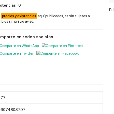
istencias :
0
Pu
s
precios y existencias
aquí publicados, están sujetos a
bios sin previo aviso.
mparte en redes sociales
577
86074808797