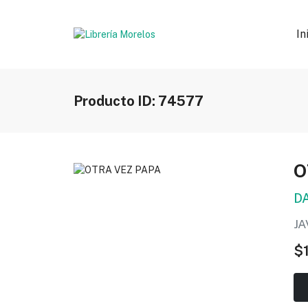
In
Producto ID: 74577
O
D
J
$