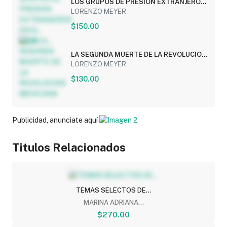
LOS GRUPOS DE PRESION EXTRANJEROS
EN EL MEXICO...
LORENZO MEYER
$150.00
LA SEGUNDA MUERTE DE LA REVOLUCION
MEXICANA
LORENZO MEYER
$130.00
Publicidad, anunciate aquí
Titulos Relacionados
TEMAS SELECTOS DE...
MARINA ADRIANA...
$270.00