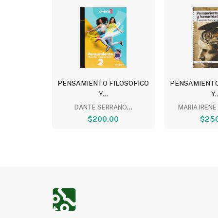
ILOSOFICO
PENSAMIENTO FILOSOFICO
PENSAMIENTO
Y...
Y..
ARQUEZ...
DANTE SERRANO...
MARIA IRENE
00
$200.00
$250