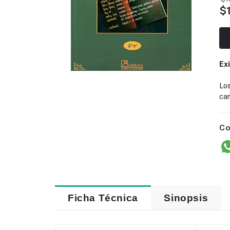
$
Ex
Lo
cam
Co
Ficha Técnica
Sinopsis