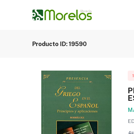
Producto ID: 19590
P
E
M
E
$1