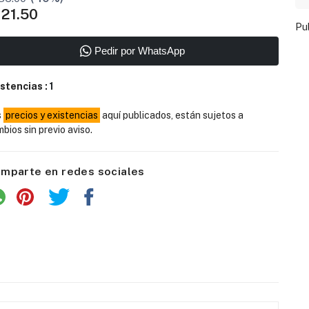
121.50
Pu
Pedir por WhatsApp
istencias :
1
s
precios y existencias
aquí publicados, están sujetos a
bios sin previo aviso.
mparte en redes sociales