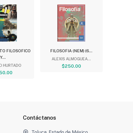
TO FILOSOFICO
FILOSOFIA (NEM) (6...
LOS FI
Y...
ALEXIS ALMOGUEA...
O HURTADO
$250.00
AUD
50.00
Contáctanos
Toluca, Estado de México