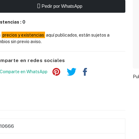
Pedir por WhatsApp
istencias :
0
s
precios y existencias
aquí publicados, están sujetos a
bios sin previo aviso.
mparte en redes sociales
Pu
110666