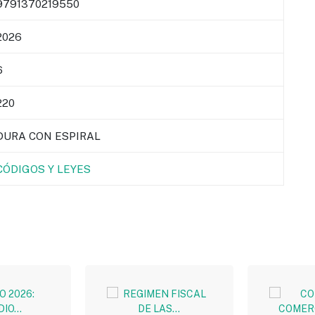
9791370219550
2026
6
220
DURA CON ESPIRAL
CÓDIGOS Y LEYES