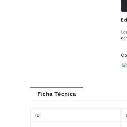
Ex
Lo
cam
Co
Ficha Técnica
ID: