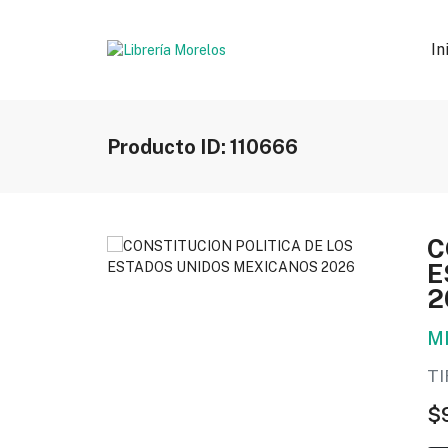
In
Producto ID: 110666
C
E
2
M
T
$