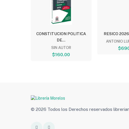
URIDAD...
CONSTITUCION POLITICA
RESICO 2026:
DE...
TOR
ANTONIO LU
00
SIN AUTOR
$690
$160.00
© 2026 Todos los Derechos reservados libreri