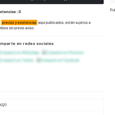
Pu
istencias :
0
s
precios y existencias
aquí publicados, están sujetos a
bios sin previo aviso.
mparte en redes sociales
0021