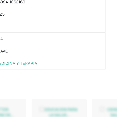
88411062169
25
64
UAVE
DICINA Y TERAPIA