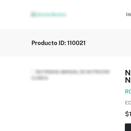
In
Producto ID: 110021
N
N
R
E
$