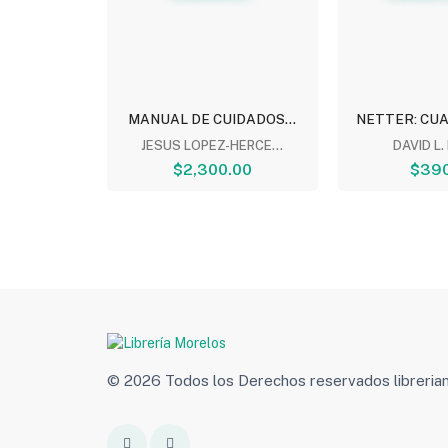
HALL:
MANUAL DE CUIDADOS...
NETTER: CUA
...
JESUS LOPEZ-HERCE...
DAVID L.
ALL
$2,300.00
$390
.00
© 2026 Todos los Derechos reservados libreri