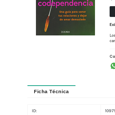
Ex
Lo
cam
Co
Ficha Técnica
ID:
1097