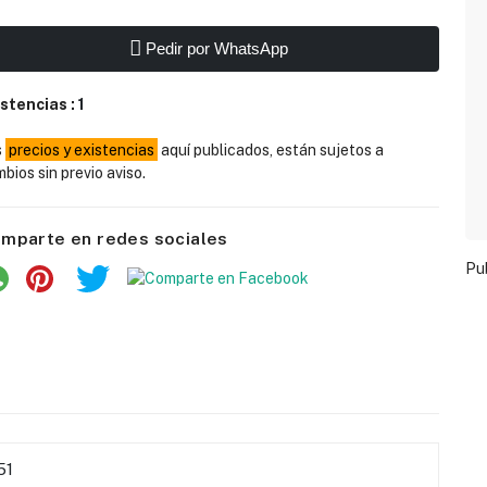
Pedir por WhatsApp
istencias :
1
s
precios y existencias
aquí publicados, están sujetos a
bios sin previo aviso.
mparte en redes sociales
Pu
51