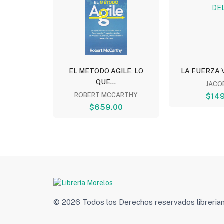
 DE LOS...
EL METODO AGILE: LO
LA FUERZA V
QUE...
..
JACOB
00
ROBERT MCCARTHY
$149
$659.00
© 2026 Todos los Derechos reservados libreri