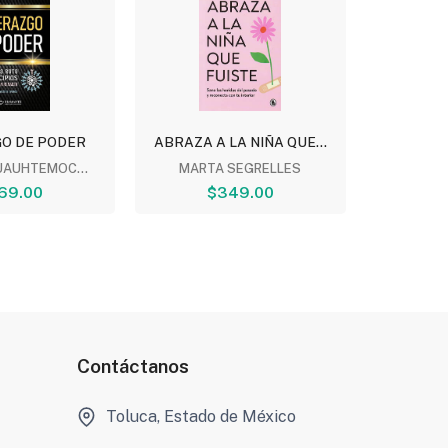
GO DE PODER
ABRAZA A LA NIÑA QUE...
TE V
T
UAUHTEMOC...
MARTA SEGRELLES
69.00
$349.00
ULI MO
$
Contáctanos
Toluca, Estado de México