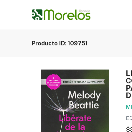
Producto ID: 109751
L
C
P
D
M
E
$