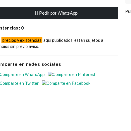
Pu
Pedir por WhatsApp
istencias :
0
s
precios y existencias
aquí publicados, están sujetos a
bios sin previo aviso.
mparte en redes sociales