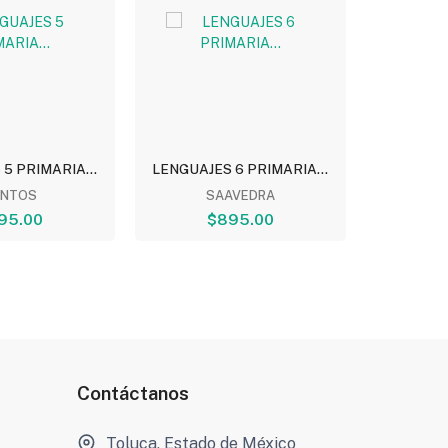
5 PRIMARIA...
LENGUAJES 6 PRIMARIA...
EJ
PRO
ANTOS
SAAVEDRA
95.00
$895.00
VARI
Contáctanos
Toluca, Estado de México