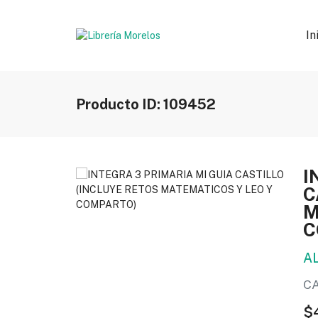
In
Producto ID: 109452
I
C
M
C
A
C
$