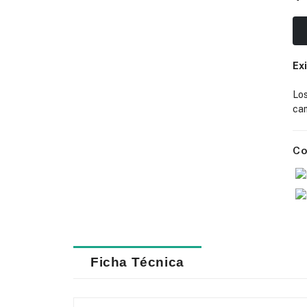
Ex
Lo
cam
Co
Ficha Técnica