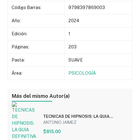
Código Barras:
9798397869003
Año:
2024
Edición:
1
Páginas:
203
Pasta:
SUAVE
Área:
PSICOLOGÍA
Más del mismo Autor(a)
TECNICAS DE HIPNOSIS: LA GUIA
DEFINITIVA PARA...
ANTONIO JAIMEZ
$815.00