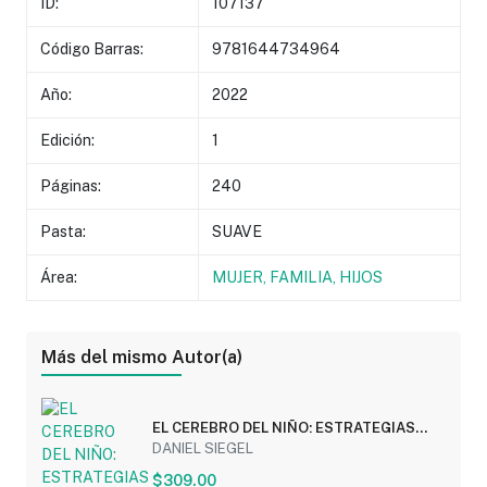
ID:
107137
Código Barras:
9781644734964
Año:
2022
Edición:
1
Páginas:
240
Pasta:
SUAVE
Área:
MUJER, FAMILIA, HIJOS
Más del mismo Autor(a)
EL CEREBRO DEL NIÑO: ESTRATEGIAS
REVOLUCIONARIAS...
DANIEL SIEGEL
$309.00