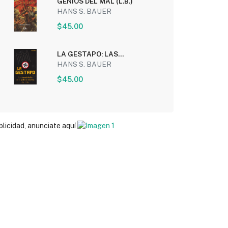
GENIOS DEL MAL (L.B.)
HANS S. BAUER
$45.00
LA GESTAPO: LAS
ATROCIDADES DE LA POLICIA
HANS S. BAUER
SECRETA...
$45.00
blicidad, anunciate aquí