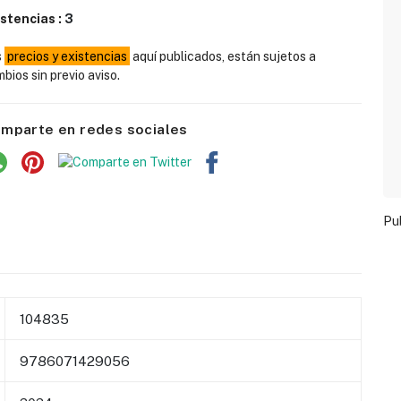
istencias :
3
s
precios y existencias
aquí publicados, están sujetos a
bios sin previo aviso.
mparte en redes sociales
Pu
104835
9786071429056