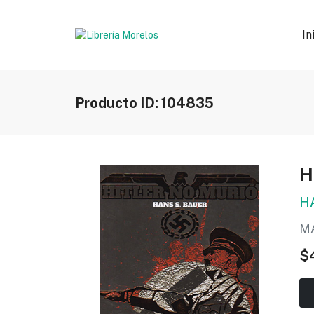
In
Producto ID: 104835
H
H
MA
$