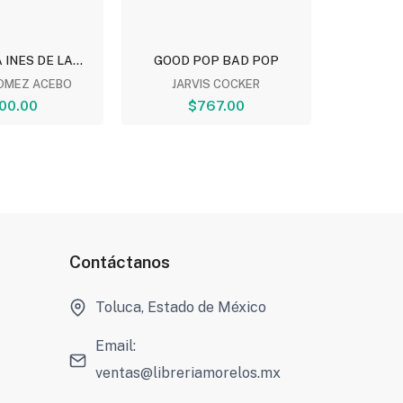
INES DE LA...
GOOD POP BAD POP
S
GOMEZ ACEBO
JARVIS COCKER
FERMI
00.00
$767.00
$
Contáctanos
Toluca, Estado de México
Email:
ventas@libreriamorelos.mx