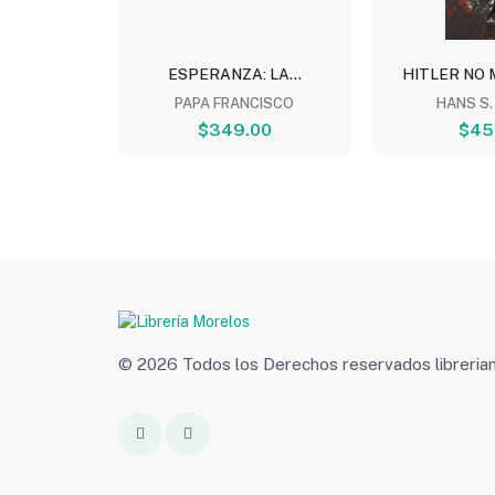
ISTA:...
ESPERANZA: LA...
HITLER NO M
ERNANDEZ
PAPA FRANCISCO
HANS S.
00
$349.00
$45
© 2026 Todos los Derechos reservados libreri