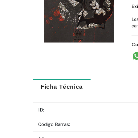
Ex
Lo
cam
Co
Ficha Técnica
ID:
Código Barras: