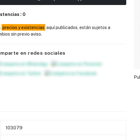
istencias :
0
s
precios y existencias
aquí publicados, están sujetos a
bios sin previo aviso.
mparte en redes sociales
Pu
103079