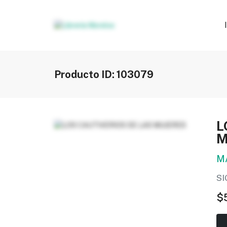
Producto ID: 103079
L
M
M
SI
$