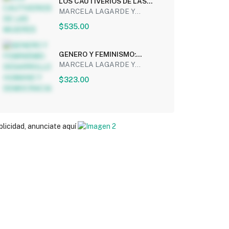
LOS CAUTIVERIOS DE LAS
MUJERES
MARCELA LAGARDE Y...
$535.00
GENERO Y FEMINISMO:
DESARROLLO HUMANO Y
MARCELA LAGARDE Y...
DEMOCRACIA
$323.00
blicidad, anunciate aquí