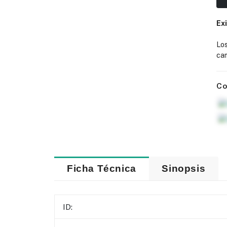
Ex
Lo
cam
Co
Ficha Técnica
Sinopsis
ID: