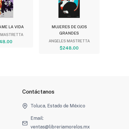
ME LA VIDA
MUJERES DE OJOS
LOS HER
GRANDES
 MASTRETTA
JU
48.00
ANGELES MASTRETTA
$
$248.00
Contáctanos
Toluca, Estado de México
Email:
ventas@libreriamorelos.mx