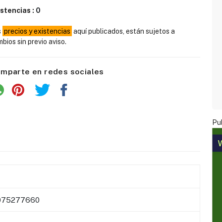
istencias :
0
s
precios y existencias
aquí publicados, están sujetos a
bios sin previo aviso.
mparte en redes sociales
Pub
075277660