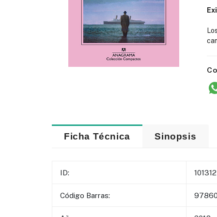
Ex
Lo
cam
Co
Ficha Técnica
Sinopsis
ID:
101312
Código Barras:
9786