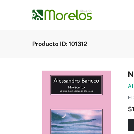
Producto ID: 101312
N
A
E
$