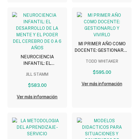
MI PRIMER AÑO COMO
DOCENTE: GESTIONARLO
NEUROCIENCIA
Y VIVIRLO
TODD WHITAKER
INFANTIL: EL
DESARROLLO DE LA
$595.00
JILL STAMM
MENTE Y EL PODER DEL
CEREBRO DE 0 A 6 AÑOS
Ver más información
$583.00
Ver más información