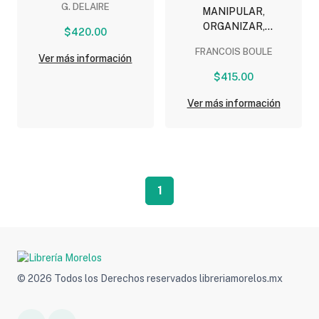
G. DELAIRE
MANIPULAR,
ORGANIZAR,
$420.00
REPRESENTAR:
FRANCOIS BOULE
INICIACION A LAS
Ver más información
MATEMATICAS
$415.00
Ver más información
1
© 2026 Todos los Derechos reservados libreriamorelos.mx