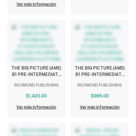
Ver más información
THE BIG PICTURE (AME)
THE BIG PICTURE (AME)
B1 PRE-INTERMEDIATE
B1 PRE-INTERMEDIATE
STUDENTS BOOK
STUDENTS BOOK
RICHMOND PUBLISHING
RICHMOND PUBLISHING
(INCLUDE RICHMOND
(INCLUDE RICHMOND
LEARNING PLATFORM)
LEARNING PLATFORM)
$1,420.00
$995.00
Ver más información
Ver más información