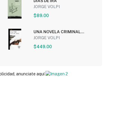
DIAS DE IRA
JORGE VOLPI
$89.00
UNA NOVELA CRIMINAL
(PREMIO ALFAGUARA 2018)
JORGE VOLPI
$449.00
blicidad, anunciate aquí