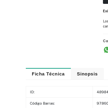
Ex
Lo
cam
Co
Ficha Técnica
Sinopsis
ID:
4898
Código Barras:
97860