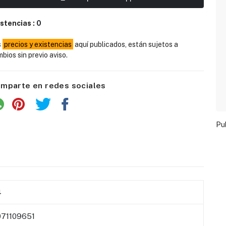
istencias :
0
s
precios y existencias
aquí publicados, están sujetos a
bios sin previo aviso.
mparte en redes sociales
Pu
4
71109651