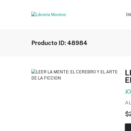
In
Producto ID: 48984
L
E
J
A
$