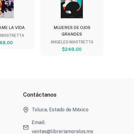
ME LA VIDA
MUJERES DE OJOS
LOS HER
GRANDES
 MASTRETTA
JU
48.00
ANGELES MASTRETTA
$
$248.00
Contáctanos
Toluca, Estado de México
Email:
ventas@libreriamorelos.mx