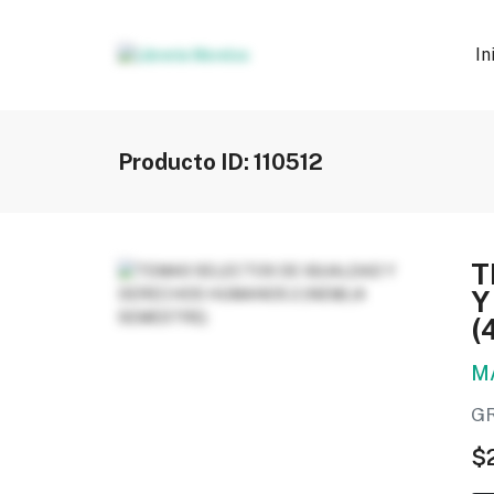
In
Producto ID: 110512
T
Y
(
M
G
$