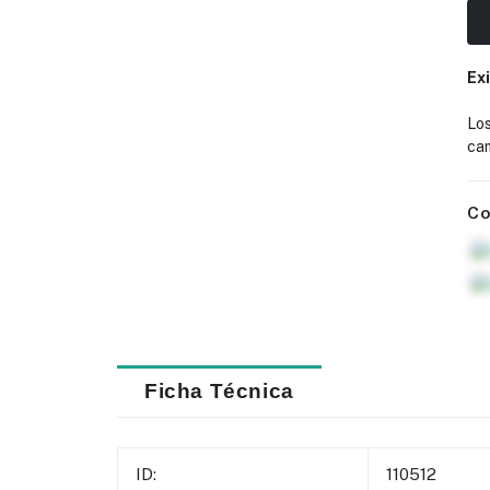
Ex
Lo
cam
Co
Ficha Técnica
ID:
110512