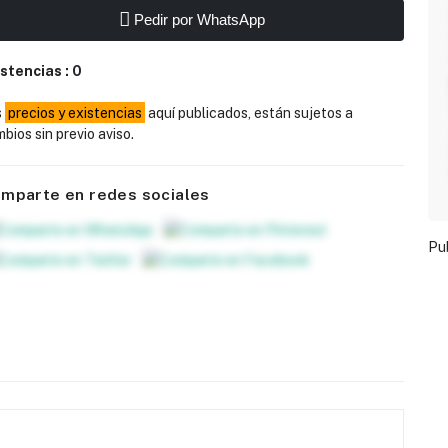
Pedir por WhatsApp
istencias :
0
s
precios y existencias
aquí publicados, están sujetos a
bios sin previo aviso.
mparte en redes sociales
Pu