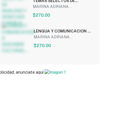
TEMAS SELECTOS DE
IGUALDAD Y DERECHOS 4
MARINA ADRIANA...
(NEM) (6...
$270.00
LENGUA Y COMUNICACION 3:
DESCRIBIR CULTURAS,...
MARINA ADRIANA...
$270.00
blicidad, anunciate aquí