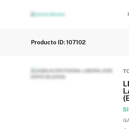
Producto ID: 107102
TO
L
L
(
S
G