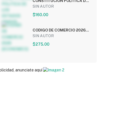
CONSTITUCION POLITICA DE
LOS ESTADOS UNIDOS...
SIN AUTOR
$160.00
CODIGO DE COMERCIO 2026
(ECONOMICO)
SIN AUTOR
$275.00
blicidad, anunciate aquí