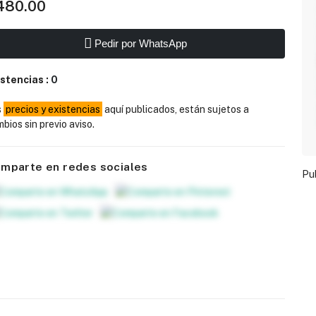
480.00
Pedir por WhatsApp
istencias :
0
s
precios y existencias
aquí publicados, están sujetos a
bios sin previo aviso.
mparte en redes sociales
Pu