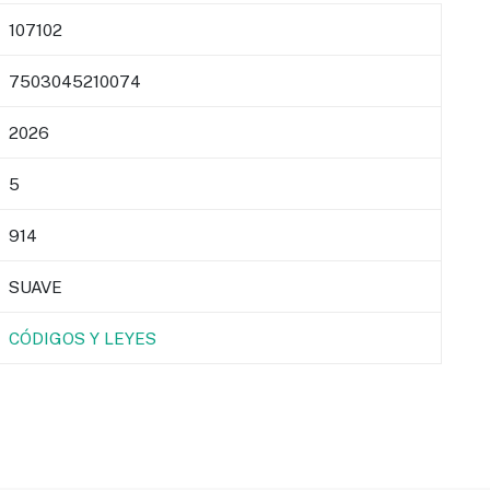
107102
7503045210074
2026
5
914
SUAVE
CÓDIGOS Y LEYES