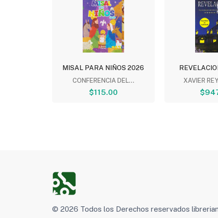
E EL
MISAL PARA NIÑOS 2026
REVELACION
SO...
CONFERENCIA DEL...
XAVIER RE
RCKER
$115.00
$947
0
© 2026 Todos los Derechos reservados libreri