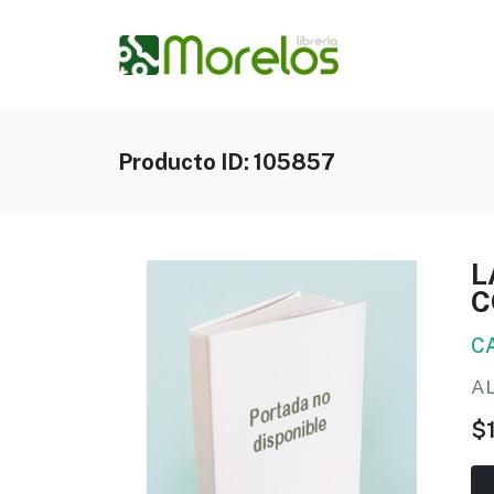
Producto ID: 105857
L
C
C
A
$