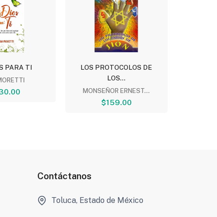
S PARA TI
LOS PROTOCOLOS DE
EL LI
LOS...
MORETTI
30.00
MONSEÑOR ERNEST...
$
$159.00
Contáctanos
Toluca, Estado de México