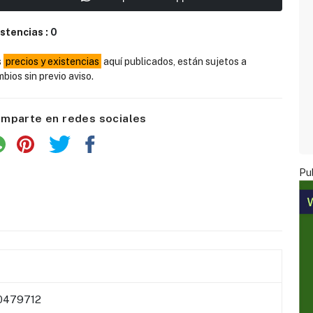
istencias :
0
s
precios y existencias
aquí publicados, están sujetos a
bios sin previo aviso.
mparte en redes sociales
Pub
0479712