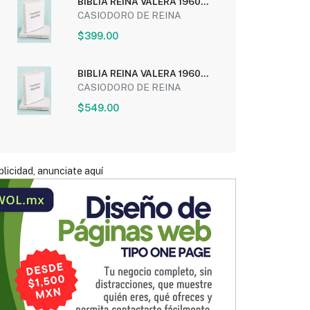
BIBLIA REINA VALERA 1960
LEON DE JUDA (LETRA...
CASIODORO DE REINA
$399.00
BIBLIA REINA VALERA 1960
SIMIL PIEL COLOR NEGRO...
CASIODORO DE REINA
$549.00
licidad, anunciate aquí