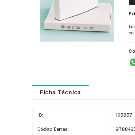
Ex
Lo
cam
Co
Ficha Técnica
ID:
105857
Código Barras:
978842