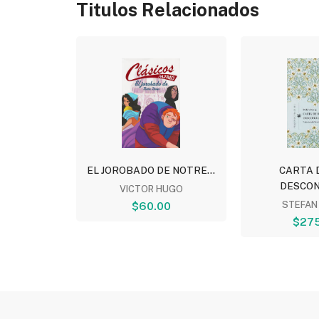
Titulos Relacionados
NTOS
EL JOROBADO DE NOTRE...
CARTA 
DESCON
ITO
VICTOR HUGO
00
$60.00
STEFAN
$275