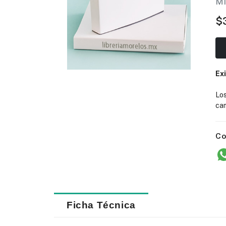
M
$
Ex
Lo
cam
Co
Ficha Técnica