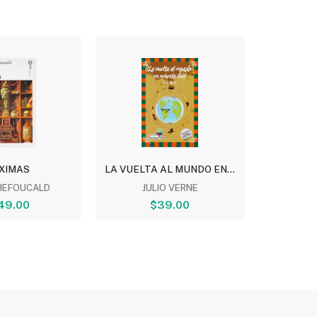
XIMAS
LA VUELTA AL MUNDO EN...
EL PRINC
HEFOUCALD
JULIO VERNE
ANTOIN
49.00
$39.00