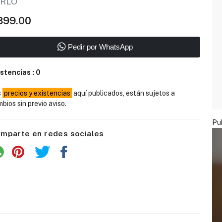
IRLO
399.00
Pedir por WhatsApp
istencias :
0
s
precios y existencias
aquí publicados, están sujetos a
bios sin previo aviso.
Pub
mparte en redes sociales