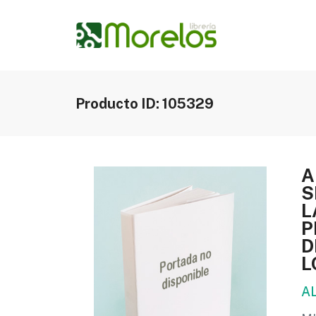
Producto ID: 105329
A
S
L
P
D
L
A