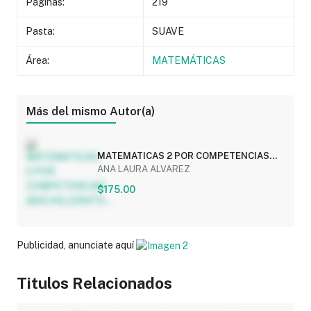
Páginas:
219
Pasta:
SUAVE
Área:
MATEMÁTICAS
Más del mismo Autor(a)
MATEMATICAS 2 POR COMPETENCIAS
(BACHILLERATO...
ANA LAURA ALVAREZ
$175.00
Publicidad, anunciate aquí
Titulos Relacionados